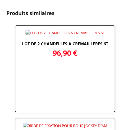
on
on
on
via
Twitter
Facebook
LinkedIn
Email
Produits similaires
LOT DE 2 CHANDELLES A CREMAILLERES 6T
96,90
€