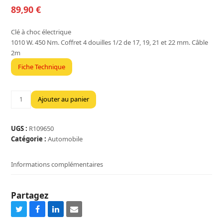
89,90
€
Clé à choc électrique
1010 W. 450 Nm. Coffret 4 douilles 1/2 de 17, 19, 21 et 22 mm. Câble
2m
Fiche Technique
quantité
Ajouter au panier
de
CLE
A
UGS :
R109650
CHOC
Catégorie :
Automobile
ELECTRIQUE
230V
Informations complémentaires
1010W
450NM
Partagez
Share
Share
Share
Share