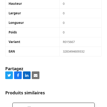
Hauteur
0
Largeur
0
Longueur
0
Poids
0
Variant
R015667
EAN
3283494609332
Partagez
Share
Share
Share
Share
on
on
on
via
Twitter
Facebook
LinkedIn
Email
Produits similaires