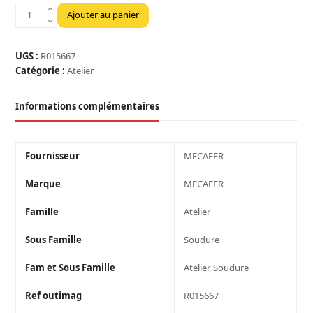
quantité
Ajouter au panier
de
ELECTRODES
ACIER
UGS :
R015667
3,25MM
Catégorie :
Atelier
X
350MM
Informations complémentaires
LES
165
Fournisseur
MECAFER
Marque
MECAFER
Famille
Atelier
Sous Famille
Soudure
Fam et Sous Famille
Atelier, Soudure
Ref outimag
R015667