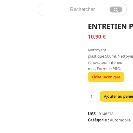
Rechercher
Envoyer
ENTRETIEN 
10,90
€
Nettoyant
plastique 500ml. Nettoya
rénovateur intérieur
mat. Formule PRO.
Fiche Technique
quantité
Ajouter au panie
de
ENTRETIEN
PLASTIQUE
UGS :
R146378
BIDON
Catégorie :
Automobile
500CC