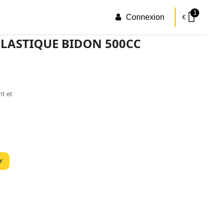
1
Connexion
€
PLASTIQUE BIDON 500CC
nt et
r