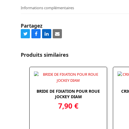
Informations complémentaires
Partagez
Share
Share
Share
Share
on
on
on
via
Twitter
Facebook
LinkedIn
Email
Produits similaires
BRIDE DE FIXATION POUR ROUE
CRI
JOCKEY DIAM
7,90
€