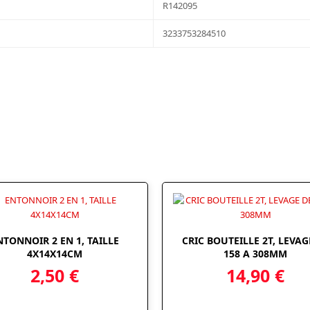
R142095
3233753284510
NTONNOIR 2 EN 1, TAILLE
CRIC BOUTEILLE 2T, LEVAG
4X14X14CM
158 A 308MM
2,50
€
14,90
€