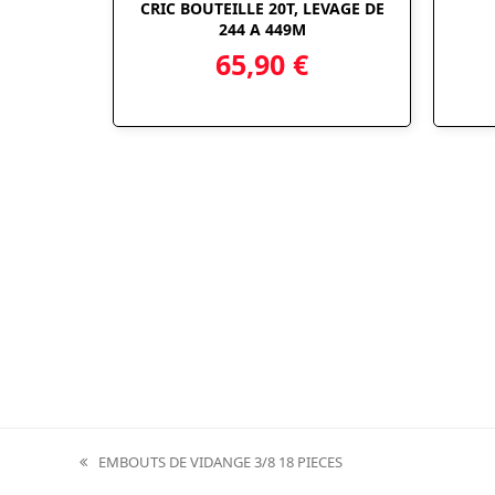
CRIC BOUTEILLE 20T, LEVAGE DE
244 A 449M
65,90
€
EMBOUTS DE VIDANGE 3/8 18 PIECES
previous
post: