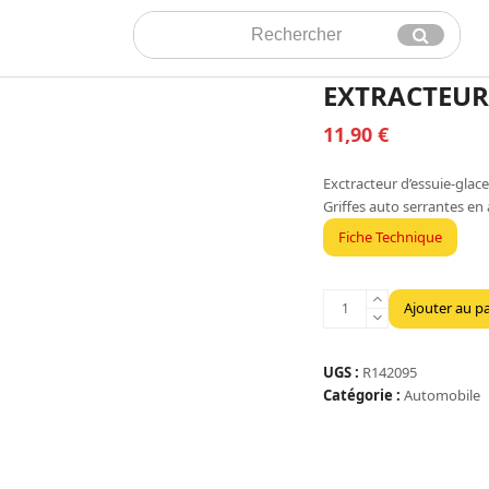
Rechercher
Envoyer
EXTRACTEUR
11,90
€
Exctracteur d’essuie-glace
Griffes auto serrantes en 
Fiche Technique
quantité
Ajouter au p
de
EXTRACTEUR
BRAS
UGS :
R142095
ESSUIE-
Catégorie :
Automobile
GLACE
PRO