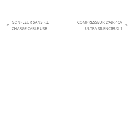
GONFLEUR SANS FIL
COMPRESSEUR D’AIR 4CV
previous
next
CHARGE CABLE USB
ULTRA SILENCIEUX 1
post:
post: