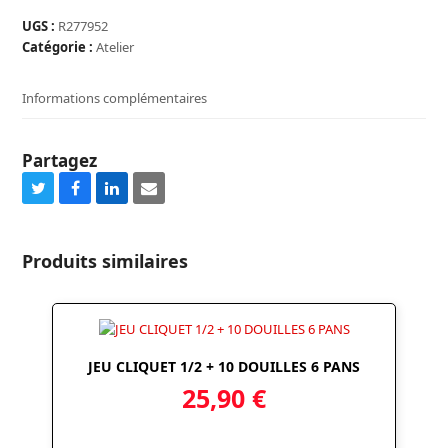
GONFLEUR
PORTABLE
UGS :
R277952
230
Catégorie :
Atelier
V
-
Informations complémentaires
12
V
Partagez
Share
Share
Share
Share
on
on
on
via
Twitter
Facebook
LinkedIn
Email
Produits similaires
JEU CLIQUET 1/2 + 10 DOUILLES 6 PANS
25,90
€