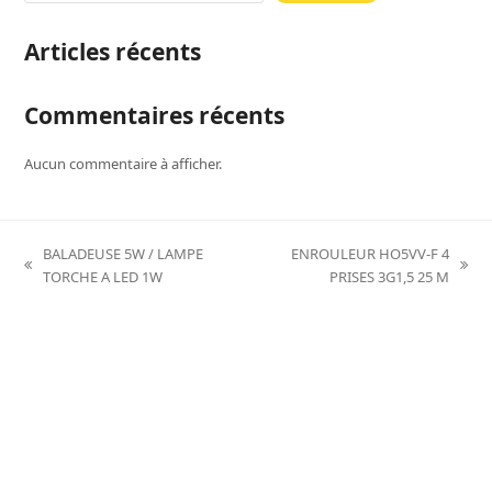
Articles récents
Commentaires récents
Aucun commentaire à afficher.
BALADEUSE 5W / LAMPE
ENROULEUR HO5VV-F 4
previous
next
TORCHE A LED 1W
PRISES 3G1,5 25 M
post:
post: