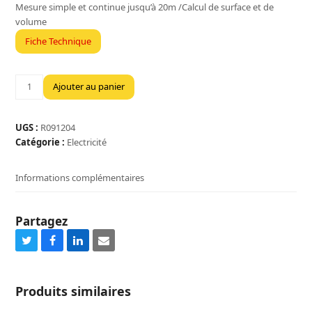
Mesure simple et continue jusqu’à 20m /Calcul de surface et de
volume
Fiche Technique
quantité
Ajouter au panier
de
METRE
LASER
UGS :
R091204
20
Catégorie :
Electricité
METRES
SURFACE
Informations complémentaires
Partagez
Share
Share
Share
Share
on
on
on
via
Twitter
Facebook
LinkedIn
Email
Produits similaires