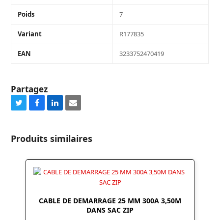
Poids
7
Variant
R177835
EAN
3233752470419
Partagez
Share
Share
Share
Share
on
on
on
via
Twitter
Facebook
LinkedIn
Email
Produits similaires
CABLE DE DEMARRAGE 25 MM 300A 3,50M
DANS SAC ZIP