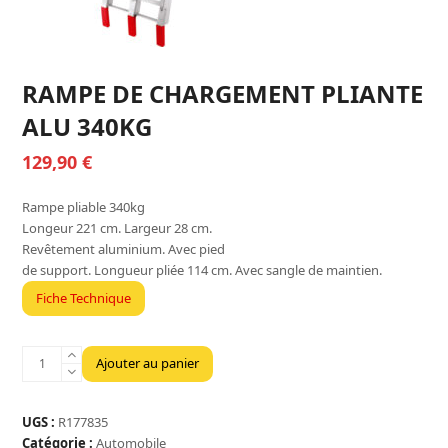
RAMPE DE CHARGEMENT PLIANTE
ALU 340KG
129,90
€
Rampe pliable 340kg
Longeur 221 cm. Largeur 28 cm.
Revêtement aluminium. Avec pied
de support. Longueur pliée 114 cm. Avec sangle de maintien.
Fiche Technique
quantité
Ajouter au panier
de
RAMPE
DE
UGS :
R177835
CHARGEMENT
Catégorie :
Automobile