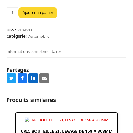
quantité
Ajouter au panier
de
TREUIL
MANUEL
UGS :
R109643
TAMBOUR
Catégorie :
Automobile
550KG
10M
Informations complémentaires
Partagez
Share
Share
Share
Share
on
on
on
via
Twitter
Facebook
LinkedIn
Email
Produits similaires
CRIC BOUTEILLE 2T, LEVAGE DE 158 A 308MM