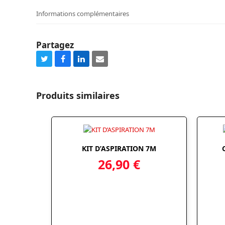
Informations complémentaires
Partagez
Share
Share
Share
Share
on
on
on
via
Twitter
Facebook
LinkedIn
Email
Produits similaires
KIT D’ASPIRATION 7M
26,90
€