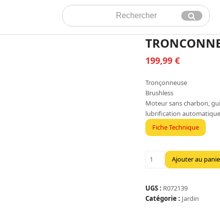
Rechercher
Envoyer
TRONCONNEU
199,99
€
Tronçonneuse
Brushless
Moteur sans charbon, guid
lubrification automatique
Fiche Technique
quantité
Ajouter au panie
de
TRONCONNEUSE
A
UGS :
R072139
BAT
Catégorie :
Jardin
OCS1830